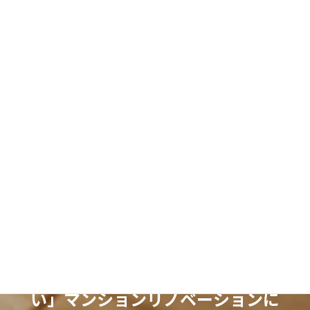
2026年 ジャパン建材フェア セミナー登壇
朝日新聞「
ツギノジダイ
」掲載
建材メーカー「miratap」 公式YouTube・施工事例掲載
キオク的サンサク・弊社スタッフ自邸掲載
toolbox・「user's report」掲載、「pro list」掲載
Instagram
note
Pinterest
YouTube
Threads
X
「ちょっとオシャレで暮らしやす
い」マンションリノベーションに