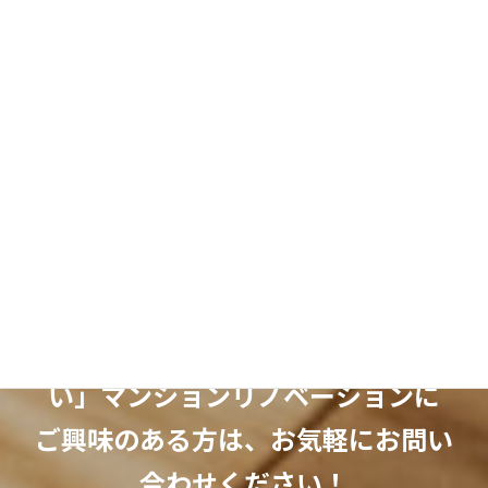
キオク的サンサク・弊社スタッフ自邸掲載
toolbox・「user's report」掲載、「pro list」掲載
Instagram
note
Pinterest
YouTube
Threads
X
「ちょっとオシャレで暮らしやす
い」マンションリノベーションに
ご興味のある方は、お気軽にお問い
合わせください！